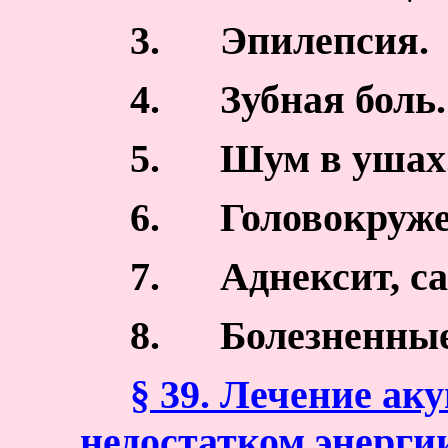
3.
Эпилепсия.
4.
Зубная боль.
5.
Шум в ушах
6.
Головокруже
7.
Аднексит, с
8.
Болезненны
§ 39. Лечение ак
недостатком энерги