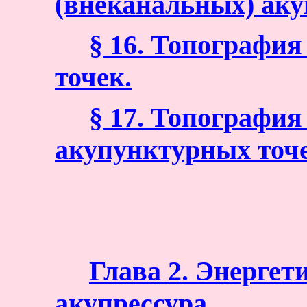
(внеканальных) аку
§ 16. Топографи
точек.
§ 17. Топографи
акупунктурных точе
Глава 2. Энергет
акупрессура.