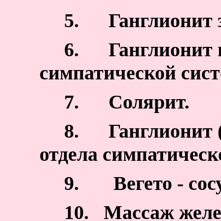
5.
Ганглионит з
6.
Ганглионит 
симпатической сис
7.
Солярит.
8.
Ганглионит 
отдела симпатическ
9.
Вегето - сос
10.
Массаж желез